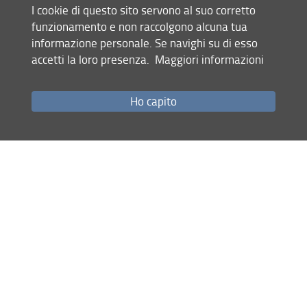
I cookie di questo sito servono al suo corretto
24.05.2024
funzionamento e non raccolgono alcuna tua
informazione personale. Se navighi su di esso
accetti la loro presenza.
Maggiori informazioni
Mappa del sito
RSS feed
Ho capito
Privacy
Note Legali
Accessibilità e usabilità
Monitoraggio
Area personale
Centro Interuniversitario di Economia Sperimentale - CIES