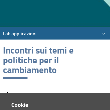
Lab applicazioni
Incontri sui temi e
Incontri sui temi e politiche per il cambiamento
politiche per il
cambiamento
Condividi
Cookie
ultimo aggiornamento