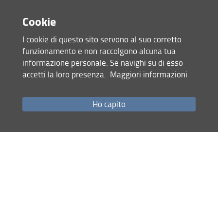
Il laboratorio di Economia Sperimentale dell'Università di
Pisa,
LES
Cookie
Il laboratorio di Economia Sperimentale dell'Università di
I cookie di questo sito servono al suo corretto
Salerno,
EELabS
funzionamento e non raccolgono alcuna tua
Il laboratorio di Economia Sperimentale e
informazione personale. Se navighi su di esso
Comportamentale dell'Università di Firenze,
BEELAB+
accetti la loro presenza.
Maggiori informazioni
Mappa del sito
Ho capito
RSS feed
Privacy
Note Legali
Accessibilità e usabilità
Monitoraggio
Area personale